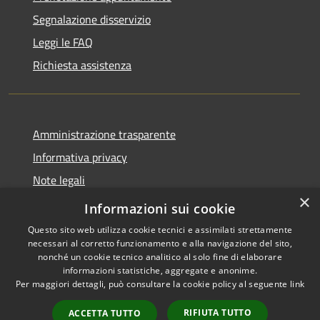
Segnalazione disservizio
Leggi le FAQ
Richiesta assistenza
Amministrazione trasparente
Informativa privacy
Note legali
×
Dichiarazione di accessibilità
Informazioni sui cookie
Questo sito web utilizza cookie tecnici e assimilati strettamente
necessari al corretto funzionamento e alla navigazione del sito,
nonché un cookie tecnico analitico al solo fine di elaborare
informazioni statistiche, aggregate e anonime.
RSS
Copyright © 2026 • Comune di
Per maggiori dettagli, può consultare la cookie policy al seguente
link
Accessibilità
Santo Stefano di Cadore •
Privacy
Municipium
Powered by
•
RIFIUTA TUTTO
ACCETTA TUTTO