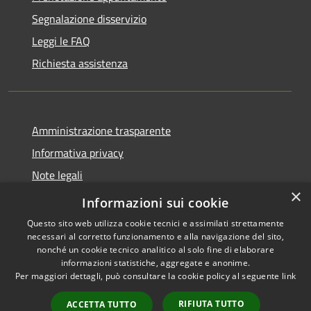
Segnalazione disservizio
Leggi le FAQ
Richiesta assistenza
Amministrazione trasparente
Informativa privacy
Note legali
×
Dichiarazione di accessibilità
Informazioni sui cookie
Questo sito web utilizza cookie tecnici e assimilati strettamente
necessari al corretto funzionamento e alla navigazione del sito,
nonché un cookie tecnico analitico al solo fine di elaborare
informazioni statistiche, aggregate e anonime.
RSS
Copyright © 2026 • Comune di
Per maggiori dettagli, può consultare la cookie policy al seguente
link
Accessibilità
Santo Stefano di Cadore •
Privacy
Municipium
Powered by
•
RIFIUTA TUTTO
ACCETTA TUTTO