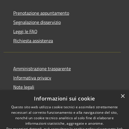
Prenotazione appuntamento
Segnalazione disservizio
Leggi le FAQ
Richiesta assistenza
Amministrazione trasparente
Informativa privacy
Note legali
×
Dichiarazione di accessibilità
Informazioni sui cookie
Questo sito web utilizza cookie tecnici e assimilati strettamente
necessari al corretto funzionamento e alla navigazione del sito,
nonché un cookie tecnico analitico al solo fine di elaborare
informazioni statistiche, aggregate e anonime.
RSS
Copyright © 2026 • Comune di
Per maggiori dettagli, può consultare la cookie policy al seguente
link