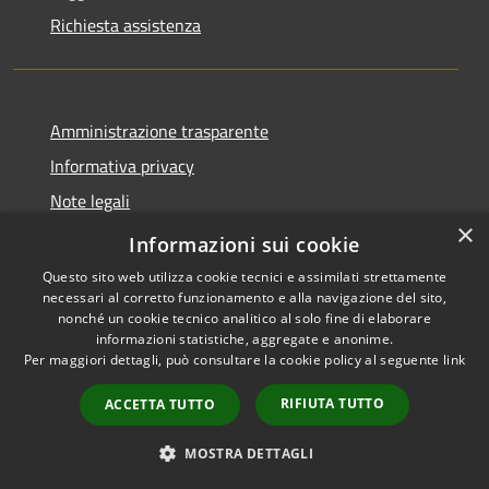
Richiesta assistenza
Amministrazione trasparente
Informativa privacy
Note legali
×
Dichiarazione di accessibilità
Informazioni sui cookie
Questo sito web utilizza cookie tecnici e assimilati strettamente
necessari al corretto funzionamento e alla navigazione del sito,
nonché un cookie tecnico analitico al solo fine di elaborare
informazioni statistiche, aggregate e anonime.
RSS
Copyright © 2026 • Comune di
Per maggiori dettagli, può consultare la cookie policy al seguente
link
Accessibilità
Santo Stefano di Cadore •
Privacy
Municipium
Powered by
•
RIFIUTA TUTTO
ACCETTA TUTTO
Cookie
Accesso redazione
Mappa del sito
MOSTRA DETTAGLI