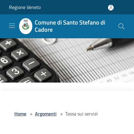
Salta al contenuto principale
Regione Veneto
Comune di Santo Stefano di
Cadore
Home
>
Argomenti
>
Tassa sui servizi