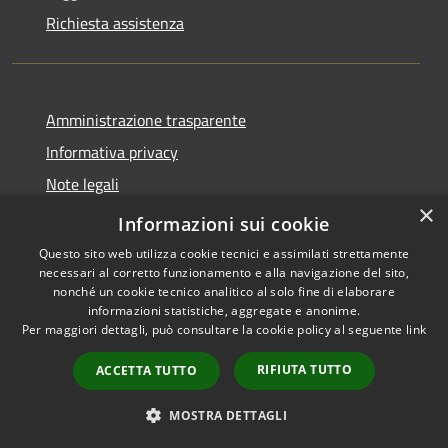
Richiesta assistenza
Amministrazione trasparente
Informativa privacy
Note legali
×
Dichiarazione di accessibilità
Informazioni sui cookie
Questo sito web utilizza cookie tecnici e assimilati strettamente
necessari al corretto funzionamento e alla navigazione del sito,
nonché un cookie tecnico analitico al solo fine di elaborare
informazioni statistiche, aggregate e anonime.
RSS
Copyright © 2026 • Comune di
Per maggiori dettagli, può consultare la cookie policy al seguente
link
Accessibilità
Santo Stefano di Cadore •
Privacy
Municipium
Powered by
•
RIFIUTA TUTTO
ACCETTA TUTTO
Cookie
Accesso redazione
Mappa del sito
MOSTRA DETTAGLI