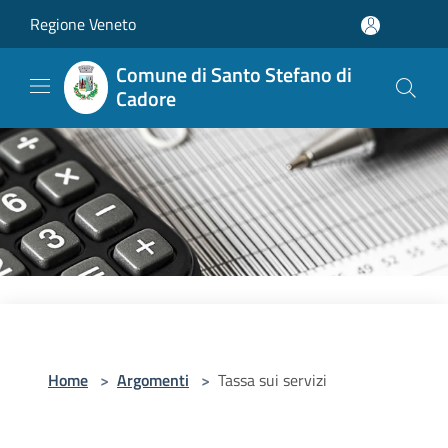
Salta al contenuto principale
Regione Veneto
Comune di Santo Stefano di
Cadore
Home
>
Argomenti
>
Tassa sui servizi