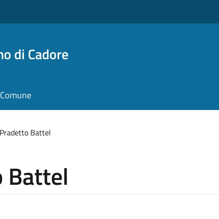
no di Cadore
il Comune
 Pradetto Battel
 Battel