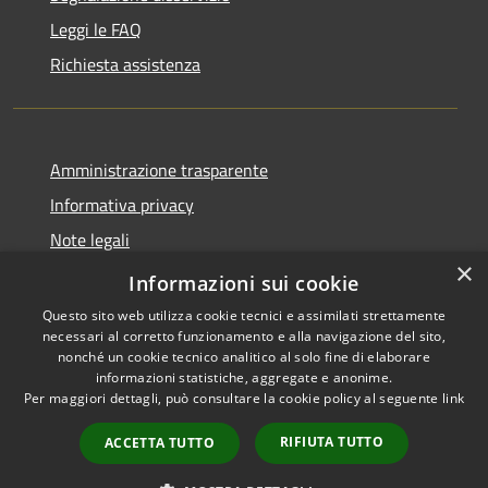
Leggi le FAQ
Richiesta assistenza
Amministrazione trasparente
Informativa privacy
Note legali
×
Dichiarazione di accessibilità
Informazioni sui cookie
Questo sito web utilizza cookie tecnici e assimilati strettamente
necessari al corretto funzionamento e alla navigazione del sito,
nonché un cookie tecnico analitico al solo fine di elaborare
informazioni statistiche, aggregate e anonime.
RSS
Copyright © 2026 • Comune di
Per maggiori dettagli, può consultare la cookie policy al seguente
link
Accessibilità
Santo Stefano di Cadore •
Privacy
Municipium
Powered by
•
RIFIUTA TUTTO
ACCETTA TUTTO
Cookie
Accesso redazione