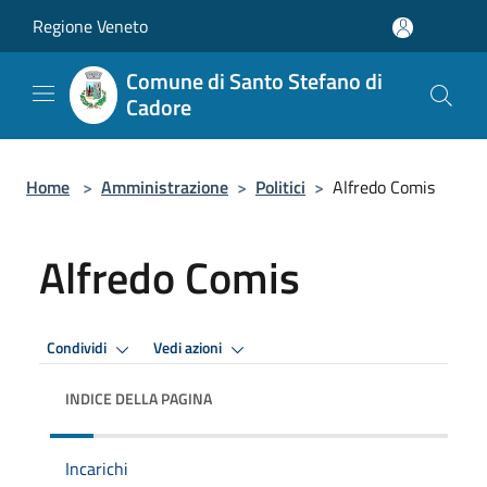
Salta al contenuto principale
Regione Veneto
Comune di Santo Stefano di
Cadore
Home
>
Amministrazione
>
Politici
>
Alfredo Comis
Alfredo Comis
Condividi
Vedi azioni
INDICE DELLA PAGINA
Incarichi