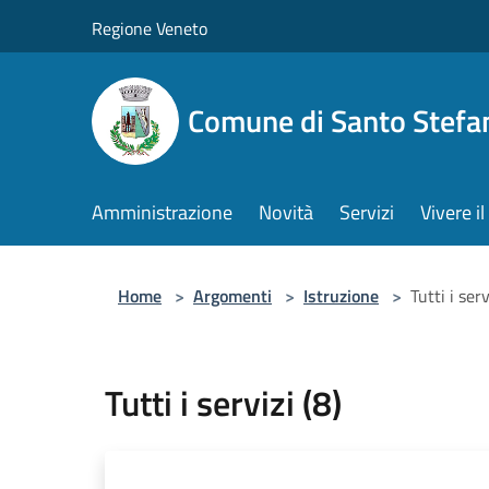
Salta al contenuto principale
Regione Veneto
Comune di Santo Stefa
Amministrazione
Novità
Servizi
Vivere 
Home
>
Argomenti
>
Istruzione
>
Tutti i serv
Tutti i servizi (8)