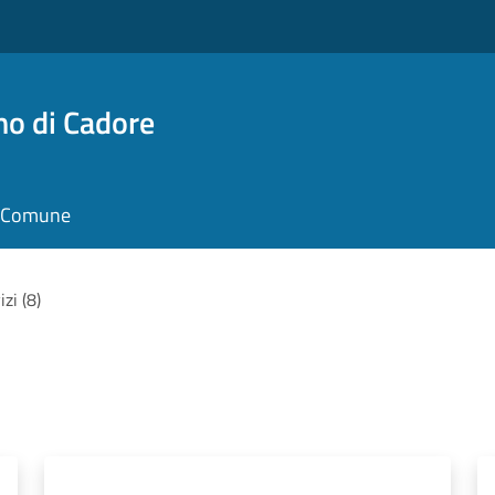
no di Cadore
il Comune
izi (8)