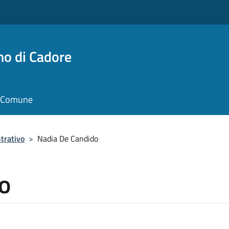
no di Cadore
il Comune
trativo
>
Nadia De Candido
o