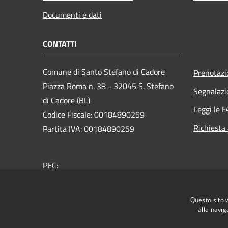
Documenti e dati
CONTATTI
Comune di Santo Stefano di Cadore
Prenotaz
Piazza Roma n. 38 - 32045 S. Stefano
Segnalazi
di Cadore (BL)
Leggi le 
Codice Fiscale: 00184890259
Richiesta
Partita IVA: 00184890259
PEC:
comune.santostefanodicadore@pec.it
Centralino Unico: +39 043562305
Questo sito 
alla navig