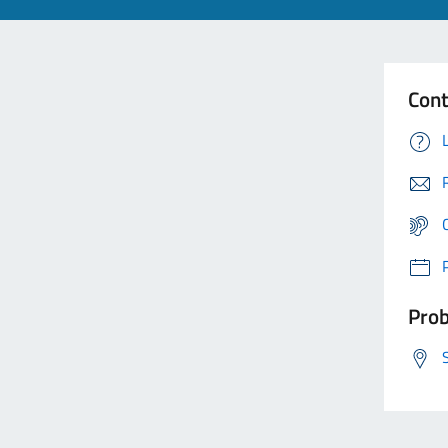
Cont
Prob