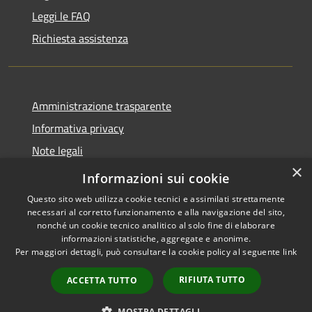
Leggi le FAQ
Richiesta assistenza
Amministrazione trasparente
Informativa privacy
Note legali
×
Dichiarazione di accessibilità
Informazioni sui cookie
Questo sito web utilizza cookie tecnici e assimilati strettamente
necessari al corretto funzionamento e alla navigazione del sito,
nonché un cookie tecnico analitico al solo fine di elaborare
informazioni statistiche, aggregate e anonime.
RSS
Copyright © 2026 • Comune di
Per maggiori dettagli, può consultare la cookie policy al seguente
link
Accessibilità
Santo Stefano di Cadore •
Privacy
Municipium
Powered by
•
RIFIUTA TUTTO
ACCETTA TUTTO
Cookie
Accesso redazione
Mappa del sito
MOSTRA DETTAGLI