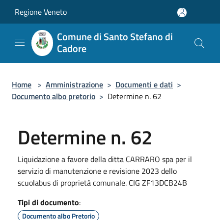
Salta al contenuto principale
Regione Veneto
Comune di Santo Stefano di
Cadore
Home
>
Amministrazione
>
Documenti e dati
>
Documento albo pretorio
>
Determine n. 62
Determine n. 62
Liquidazione a favore della ditta CARRARO spa per il
servizio di manutenzione e revisione 2023 dello
scuolabus di proprietà comunale. CIG ZF13DCB24B
Tipi di documento
:
Documento albo Pretorio