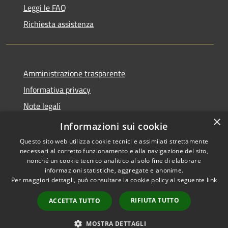
Leggi le FAQ
Richiesta assistenza
Amministrazione trasparente
Informativa privacy
Note legali
×
Dichiarazione di accessibilità
Informazioni sui cookie
Questo sito web utilizza cookie tecnici e assimilati strettamente
necessari al corretto funzionamento e alla navigazione del sito,
nonché un cookie tecnico analitico al solo fine di elaborare
informazioni statistiche, aggregate e anonime.
RSS
Copyright © 2026 • Comune di
Per maggiori dettagli, può consultare la cookie policy al seguente
link
Accessibilità
Santo Stefano di Cadore •
Privacy
Municipium
Powered by
•
RIFIUTA TUTTO
ACCETTA TUTTO
Cookie
Accesso redazione
Mappa del sito
MOSTRA DETTAGLI