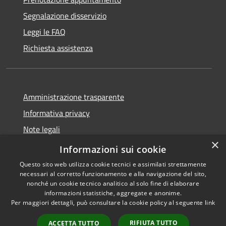
Segnalazione disservizio
Leggi le FAQ
Richiesta assistenza
Amministrazione trasparente
Informativa privacy
Note legali
×
Dichiarazione di accessibilità
Informazioni sui cookie
Questo sito web utilizza cookie tecnici e assimilati strettamente
necessari al corretto funzionamento e alla navigazione del sito,
nonché un cookie tecnico analitico al solo fine di elaborare
informazioni statistiche, aggregate e anonime.
RSS
Copyright © 2026 • Comune di
Per maggiori dettagli, può consultare la cookie policy al seguente
link
Accessibilità
Santo Stefano di Cadore •
Privacy
Municipium
Powered by
•
RIFIUTA TUTTO
ACCETTA TUTTO