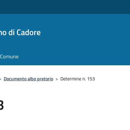
no di Cadore
il Comune
>
Documento albo pretorio
>
Determine n. 153
3