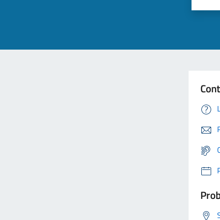
Cont
Prob