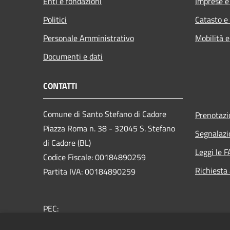
Enti e fondazioni
Imprese 
Politici
Catasto e
Personale Amministrativo
Mobilità e
Documenti e dati
CONTATTI
Comune di Santo Stefano di Cadore
Prenotaz
Piazza Roma n. 38 - 32045 S. Stefano
Segnalazi
di Cadore (BL)
Leggi le 
Codice Fiscale: 00184890259
Richiesta
Partita IVA: 00184890259
PEC:
comune.santostefanodicadore@pec.it