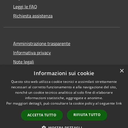
Leggi le FAQ
Richiesta assistenza
Amministrazione trasparente
Informativa privacy
Note legali
×
Dichiarazione di accessibilità
Informazioni sui cookie
Questo sito web utilizza cookie tecnici e assimilati strettamente
necessari al corretto funzionamento e alla navigazione del sito,
nonché un cookie tecnico analitico al solo fine di elaborare
informazioni statistiche, aggregate e anonime.
RSS
Copyright © 2026 • Comune di
Per maggiori dettagli, può consultare la cookie policy al seguente
link
Accessibilità
Santo Stefano di Cadore •
Privacy
Municipium
Powered by
•
RIFIUTA TUTTO
ACCETTA TUTTO
Cookie
Accesso redazione
Mappa del sito
MOSTRA DETTAGLI